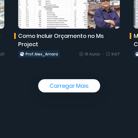
a
Como Incluir Orçamento no Ms
M
Project
C
h21
Prof.Alex_Amara
16 Aulas
1h07
Carregar Mais