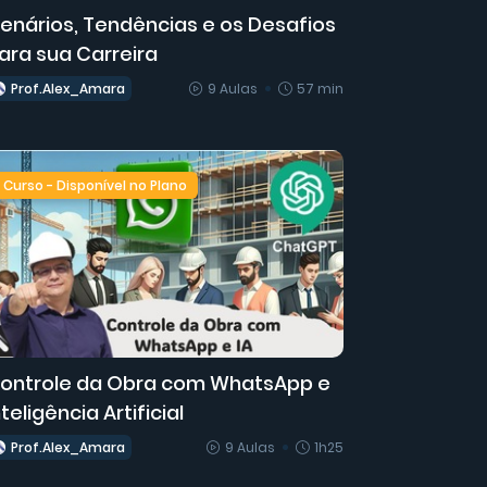
enários, Tendências e os Desafios
ara sua Carreira
Prof.Alex_Amara
9 Aulas
57 min
Curso - Disponível no Plano
ontrole da Obra com WhatsApp e
nteligência Artificial
Prof.Alex_Amara
9 Aulas
1h25