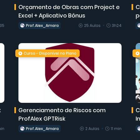
Orçamento de Obras com Project e
C
Excel + Aplicativo Bônus
p
h35
Prof.Alex_Amara
25 Aulas
3h24
Curso - Disponível no Plano
x
Gerenciamento de Riscos com
C
ProfAlex GPTRisk
I
in
Prof.Alex_Amara
2 Aulas
11 min