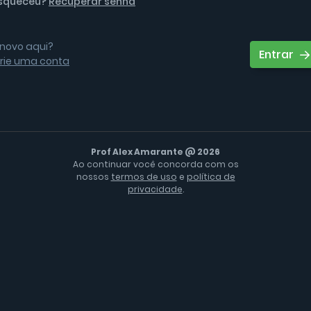
squeceu?
Recuperar senha
 novo aqui?
Entrar
rie uma conta
Prof Alex Amarante @ 2026
Ao continuar você concorda com os
nossos
termos de uso
e
política de
privacidade
.