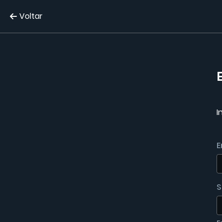
Voltar
I
E
S